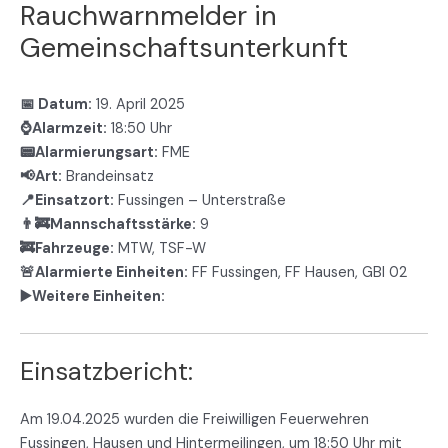
Rauchwarnmelder in
Gemeinschaftsunterkunft
📅 Datum:
19. April 2025
⌚Alarmzeit:
18:50 Uhr
📟Alarmierungsart:
FME
📢Art:
Brandeinsatz
📍Einsatzort:
Fussingen – Unterstraße
👨‍🚒Mannschaftsstärke:
9
🚒Fahrzeuge:
MTW, TSF-W
🚨Alarmierte Einheiten:
FF Fussingen, FF Hausen, GBI 02
▶️Weitere Einheiten:
Einsatzbericht:
Am 19.04.2025 wurden die Freiwilligen Feuerwehren
Fussingen, Hausen und Hintermeilingen, um 18:50 Uhr mit