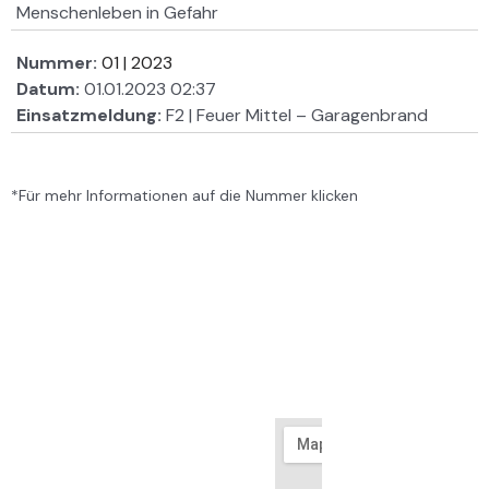
Menschenleben in Gefahr
Nummer:
01 | 2023
Datum:
01.01.2023 02:37
Einsatzmeldung:
F2 | Feuer Mittel – Garagenbrand
*Für mehr Informationen auf die Nummer klicken
© 2026
Links
Infos
Feuerwehren
Adresse
-
Freiwillig
Waldbrunn
Feuerwehr
Impressum
65620
Feuerweh
Waldbrunn -
Feuerwehr
Waldbrunn-
Hintermei