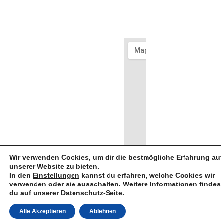
© 2026
Links
Infos
Feuerwehren
Adresse
-
Freiwillig
Waldbrunn
Feuerwehr
Impressum
65620
Feuerweh
Waldbrunn -
Feuerwehr
Waldbrunn-
Hintermei
Datenschutz
e.V. |
Unterfranken
Ellar
Hintermeilingen
Designe
with ♡
Kreisfeuerwehrverband
Feuerwehr
Am
by
Hausen
Spielplatz
David
Pietzner
4
Feuerwehr
Lahr
06479 -
2487660
Wir verwenden Cookies, um dir die bestmögliche Erfahrung au
unserer Website zu bieten.
In den
Einstellungen
kannst du erfahren, welche Cookies wir
verwenden oder sie ausschalten. Weitere Informationen findes
du auf unserer
Datenschutz-Seite.
Alle Akzeptieren
Ablehnen