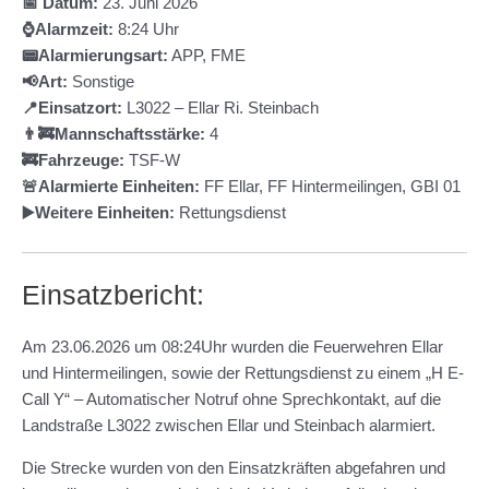
📅 Datum:
23. Juni 2026
⌚Alarmzeit:
8:24 Uhr
📟Alarmierungsart:
APP, FME
📢Art:
Sonstige
📍Einsatzort:
L3022 – Ellar Ri. Steinbach
👨‍🚒Mannschaftsstärke:
4
🚒Fahrzeuge:
TSF-W
🚨Alarmierte Einheiten:
FF Ellar, FF Hintermeilingen, GBI 01
▶️Weitere Einheiten:
Rettungsdienst
Einsatzbericht:
Am 23.06.2026 um 08:24Uhr wurden die Feuerwehren Ellar
und Hintermeilingen, sowie der Rettungsdienst zu einem „H E-
Call Y“ – Automatischer Notruf ohne Sprechkontakt, auf die
Landstraße L3022 zwischen Ellar und Steinbach alarmiert.
Die Strecke wurden von den Einsatzkräften abgefahren und