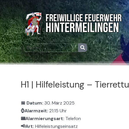
Zum
Post
Inhalt
navigation
springen
Suche
Suche
H1 | Hilfeleistung – Tierrett
📅 Datum:
30. März 2025
⌚Alarmzeit:
21:15 Uhr
📟Alarmierungsart:
Telefon
📢Art:
Hilfeleistungseinsatz