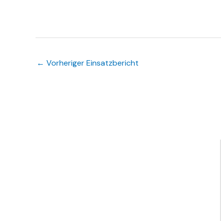
←
Vorheriger Einsatzbericht
Links
Infos
Feuerwehr
Waldbrunn
Feuerwehr
Impressum
Waldbrunn -
Feuerwehr
Datenschutz
Unterfranken
Ellar
Kreisfeuerwehrverband
Feuerwehr
Hausen