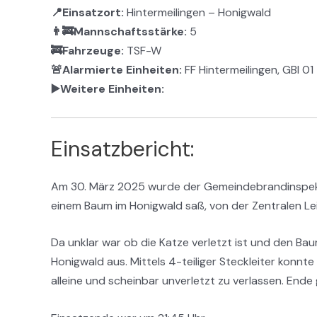
📍Einsatzort:
Hintermeilingen – Honigwald
👨‍🚒Mannschaftsstärke:
5
🚒Fahrzeuge:
TSF-W
🚨Alarmierte Einheiten:
FF Hintermeilingen, GBI 01
▶️Weitere Einheiten:
Einsatzbericht:
Am 30. März 2025 wurde der Gemeindebrandinspekto
einem Baum im Honigwald saß, von der Zentralen Leit
Da unklar war ob die Katze verletzt ist und den Bau
Honigwald aus. Mittels 4-teiliger Steckleiter konnt
alleine und scheinbar unverletzt zu verlassen. Ende g