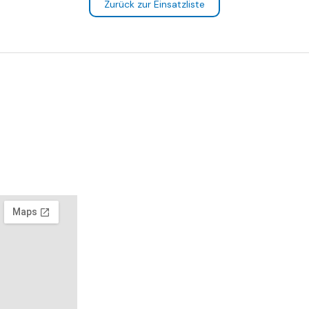
Zurück zur Einsatzliste
© 2026 - Freiwillige Feu
en
Adresse
65620
Waldbrunn-
Hintermeilingen
Am
Spielplatz