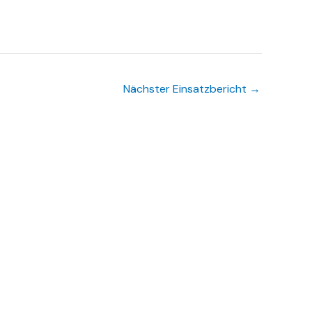
Nächster Einsatzbericht
→
erwehr Hintermeilingen e.V. | Designed with ♡ by David Pietzner