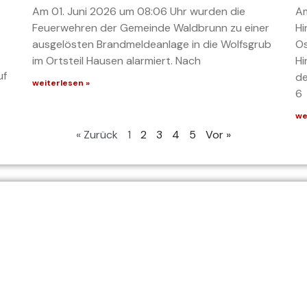
Am 01. Juni 2026 um 08:06 Uhr wurden die
Am
Feuerwehren der Gemeinde Waldbrunn zu einer
Hi
ausgelösten Brandmeldeanlage in die Wolfsgrub
Os
im Ortsteil Hausen alarmiert. Nach
Hi
uf
de
weiterlesen »
6
we
« Zurück
1
2
3
4
5
Vor »