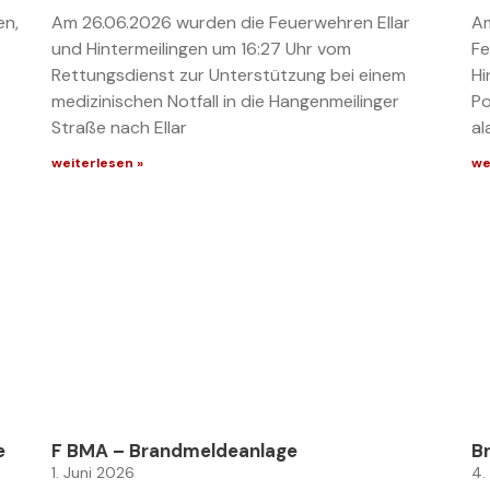
en,
Am 26.06.2026 wurden die Feuerwehren Ellar
Am
und Hintermeilingen um 16:27 Uhr vom
Fe
Rettungsdienst zur Unterstützung bei einem
Hi
medizinischen Notfall in die Hangenmeilinger
Po
Straße nach Ellar
al
weiterlesen »
we
e
F BMA – Brandmeldeanlage
Br
1. Juni 2026
4.