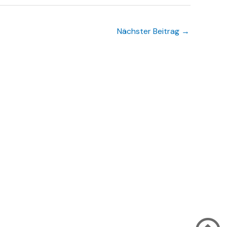
Nächster Beitrag
→
erwehr Hintermeilingen e.V. | Designed with ♡ by David Pietzner