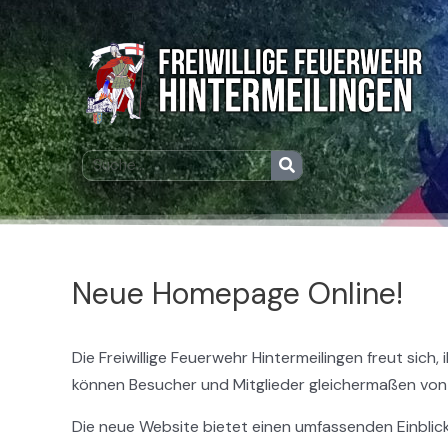
Zum
Post
Inhalt
navigation
springen
Suche
Suche
Neue Homepage Online!
Die Freiwillige Feuerwehr Hintermeilingen freut si
können Besucher und Mitglieder gleichermaßen von
Die neue Website bietet einen umfassenden Einblick 