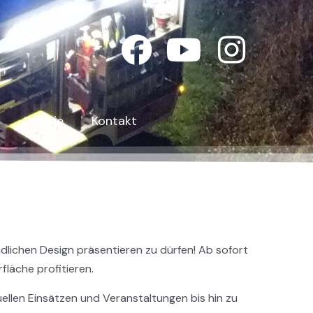
F
Y
I
a
o
n
c
u
s
Galerie
Kontakt
e
t
t
b
u
a
o
b
g
o
e
r
dlichen Design präsentieren zu dürfen! Ab sofort
k
a
läche profitieren.
m
uellen Einsätzen und Veranstaltungen bis hin zu