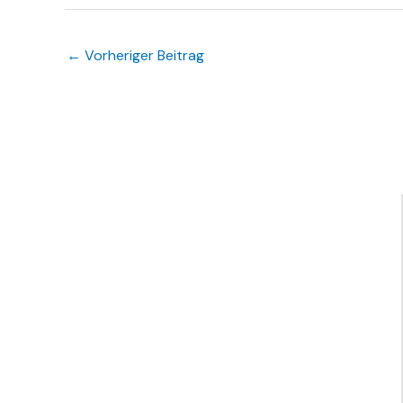
←
Vorheriger Beitrag
Links
Infos
Feuerwehr
Waldbrunn
Feuerwehr
Impressum
Waldbrunn -
Feuerwehr
Datenschutz
Unterfranken
Ellar
Kreisfeuerwehrverband
Feuerwehr
Hausen
Feuerwehr
Lahr