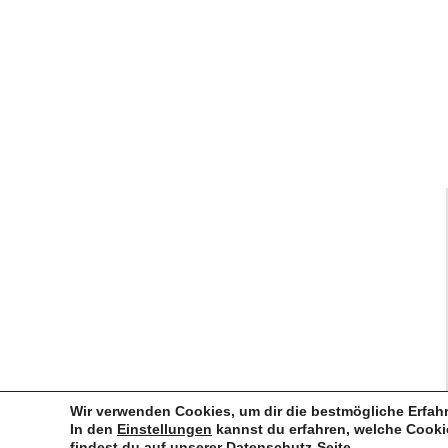
Links
Infos
Feuerwehren
Waldbrunn
Feuerwehr
Impressum
Waldbrunn -
Feuerwehr
Datenschutz
Unterfranken
Ellar
Kreisfeuerwehrverband
Feuerwehr
Hausen
Feuerwehr
Lahr
Wir verwenden Cookies, um dir die bestmögliche Erfahr
In den
Einstellungen
kannst du erfahren, welche Cooki
findest du auf unserer
Datenschutz-Seite.