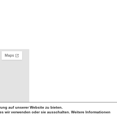
© 2026 - Freiwillige Feuer
Adresse
65620
Waldbrunn-
Hintermeilingen
Am
Spielplatz
4
06479 -
ung auf unserer Website zu bieten.
es wir verwenden oder sie ausschalten. Weitere Informationen
2487660