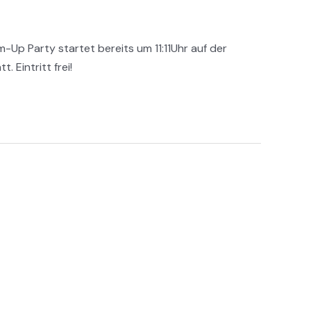
Up Party startet bereits um 11:11Uhr auf der
 Eintritt frei!
wehr Hintermeilingen e.V. | Designed with ♡ by David Pietzner