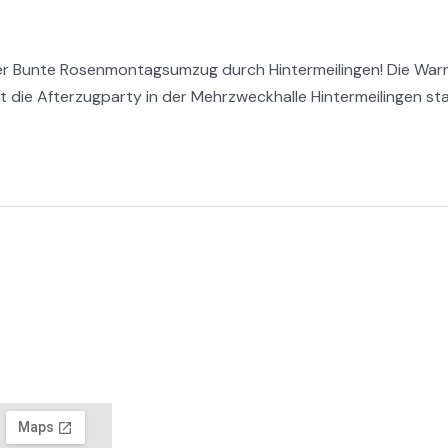
der Bunte Rosenmontagsumzug durch Hintermeilingen! Die Warm-
die Afterzugparty in der Mehrzweckhalle Hintermeilingen statt.
© 2026 - Freiwillige Feuer
en
Adresse