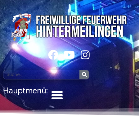
Zum
Inhalt
springen
F
Y
I
a
o
n
c
u
s
Suche
Suche
e
t
t
Menü
Hauptmenü:
b
u
a
o
b
g
o
e
r
k
a
m