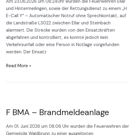
Am 23.06.2026 um 08:24Uhr wurden die Feuerwehren Ellar
Notruf
und Hintermeilingen, sowie der Rettungsdienst zu einem „H
ohne
E-Call Y“ – Automatischer Notruf ohne Sprechkontakt, auf
Sprechkontakt
die Landstraße L3022 zwischen Ellar und Steinbach
alarmiert. Die Strecke wurden von den Einsatzkräften
abgefahren und kontrolliert, es konnte jedoch kein
Verkehrsunfall oder eine Person in Notlage vorgefunden
werden. Der Einsatz
Read More »
F
BMA
F BMA – Brandmeldeanlage
–
Brandmeldeanlage
Am 01. Juni 2026 um 08:06 Uhr wurden die Feuerwehren der
Gemeinde Waldbrunn zu einer ausgelösten