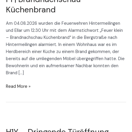
Küchenbrand
Am 04.08.2026 wurden die Feuerwehren Hintermeilingen
und Ellar um 12:30 Uhr mit dem Alarmstichwort „Feuer klein
– Brandnachschau Küchenbrand“ in die Bergstraße nach
Hintermeilingen alarmiert. In einem Wohnhaus war es im
Herdbereich einer Küche zu einem Brand gekommen, der
bereits auf die umliegenden Möbel übergegriffen hatte. Die
Bewohnerin und ein aufmerksamer Nachbar konnten den
Brand […]
Read More »
H1Y
–
H1Y – Dringende Türöffnung
Dringende