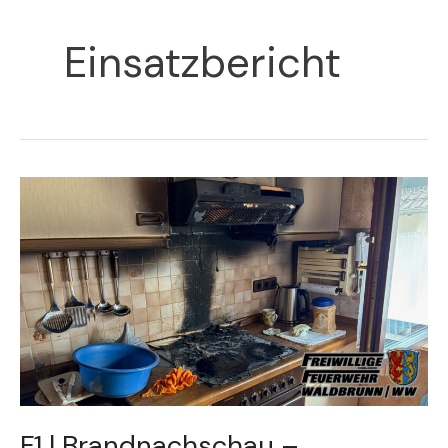
Einsatzbericht
F1
|
Brandnachschau
–
Küchenbrand
F1 | Brandnachschau –