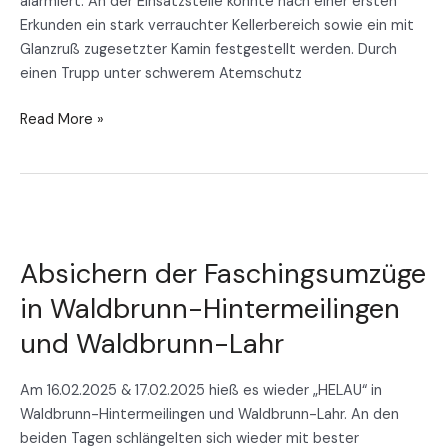
alarmiert. An der Einsatzstelle konnte nach einer ersten
Erkunden ein stark verrauchter Kellerbereich sowie ein mit
Glanzruß zugesetzter Kamin festgestellt werden. Durch
einen Trupp unter schwerem Atemschutz
Read More »
Absichern
der
Absichern der Faschingsumzüge
Faschingsumzüge
in
in Waldbrunn-Hintermeilingen
Waldbrunn-
und Waldbrunn-Lahr
Hintermeilingen
und
Waldbrunn-
Am 16.02.2025 & 17.02.2025 hieß es wieder „HELAU“ in
Lahr
Waldbrunn-Hintermeilingen und Waldbrunn-Lahr. An den
beiden Tagen schlängelten sich wieder mit bester