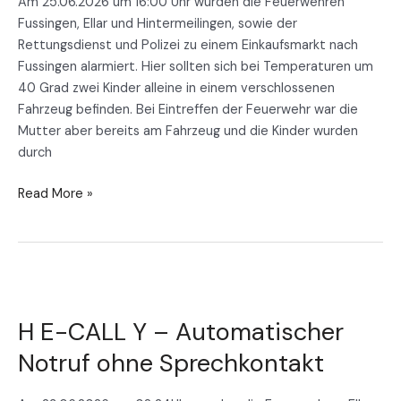
Am 25.06.2026 um 16:00 Uhr wurden die Feuerwehren
Fussingen, Ellar und Hintermeilingen, sowie der
Rettungsdienst und Polizei zu einem Einkaufsmarkt nach
Fussingen alarmiert. Hier sollten sich bei Temperaturen um
40 Grad zwei Kinder alleine in einem verschlossenen
Fahrzeug befinden. Bei Eintreffen der Feuerwehr war die
Mutter aber bereits am Fahrzeug und die Kinder wurden
durch
Read More »
H
E-
H E-CALL Y – Automatischer
CALL
Y
Notruf ohne Sprechkontakt
–
Automatischer