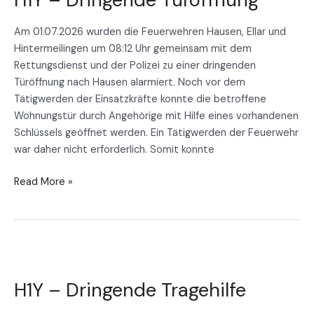
Türöffnung
Am 01.07.2026 wurden die Feuerwehren Hausen, Ellar und
Hintermeilingen um 08:12 Uhr gemeinsam mit dem
Rettungsdienst und der Polizei zu einer dringenden
Türöffnung nach Hausen alarmiert. Noch vor dem
Tätigwerden der Einsatzkräfte konnte die betroffene
Wohnungstür durch Angehörige mit Hilfe eines vorhandenen
Schlüssels geöffnet werden. Ein Tätigwerden der Feuerwehr
war daher nicht erforderlich. Somit konnte
Read More »
H1Y
–
H1Y – Dringende Tragehilfe
Dringende
Tragehilfe