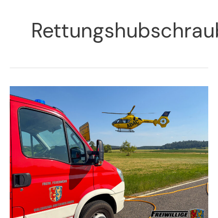
Rettungshubschrau
H1Y
–
Dringende
Tragehilfe