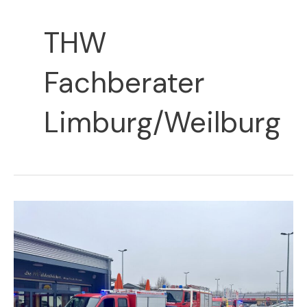
THW
Fachberater
Limburg/Weilburg
H
Gas
2
|
Gasaustritt