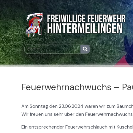
Zum
Post
Inhalt
navigation
springen
Suche
Suche
Feuerwehrnachwuchs – Paul
Am Sonntag den 23.06.2024 waren wir zum Bäumchen
Wir freuen uns sehr über den Feuerwehrnachwuchs u
Ein entsprechender Feuerwehrschlauch mit Kuschelti