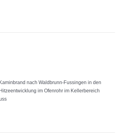
 Kaminbrand nach Waldbrunn-Fussingen in den
 Hitzeentwicklung im Ofenrohr im Kellerbereich
uss