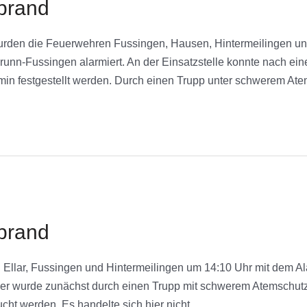
brand
den die Feuerwehren Fussingen, Hausen, Hintermeilingen und
n-Fussingen alarmiert. An der Einsatzstelle konnte nach einer
min festgestellt werden. Durch einen Trupp unter schwerem At
brand
Ellar, Fussingen und Hintermeilingen um 14:10 Uhr mit dem Ala
eller wurde zunächst durch einen Trupp mit schwerem Atemschu
ht werden. Es handelte sich hier nicht