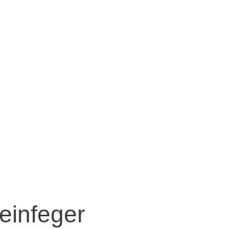
Aktuelles
Über uns
Einsätze
Bürgerinfo
einfeger