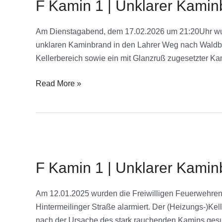
F Kamin 1 | Unklarer Kamin
Am Dienstagabend, dem 17.02.2026 um 21:20Uhr wur
unklaren Kaminbrand in den Lahrer Weg nach Waldbrun
Kellerbereich sowie ein mit Glanzruß zugesetzter Ka
Read More »
F
Kamin
F Kamin 1 | Unklarer Kamin
1
|
Unklarer
Am 12.01.2025 wurden die Freiwilligen Feuerwehren 
Kaminbrand
Hintermeilinger Straße alarmiert. Der (Heizungs-)K
nach der Ursache des stark rauchenden Kamins gesuc