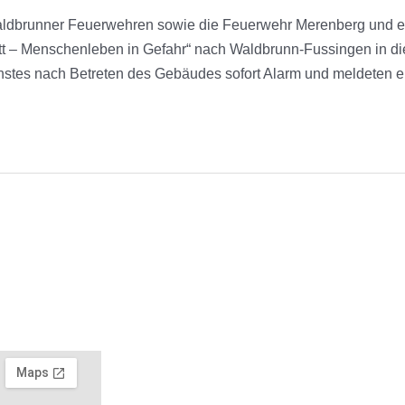
aldbrunner Feuerwehren sowie die Feuerwehr Merenberg und e
ritt – Menschenleben in Gefahr“ nach Waldbrunn-Fussingen in d
stes nach Betreten des Gebäudes sofort Alarm und meldeten e
© 2026 - Freiwillige Feuer
Adresse
65620