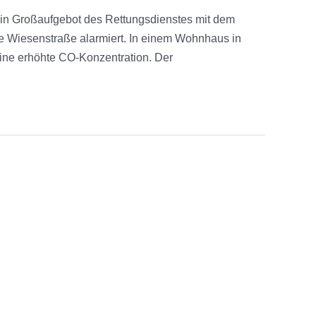
in Großaufgebot des Rettungsdienstes mit dem
ie Wiesenstraße alarmiert. In einem Wohnhaus in
ine erhöhte CO-Konzentration. Der
wehr Hintermeilingen e.V. | Designed with ♡ by David Pietzner