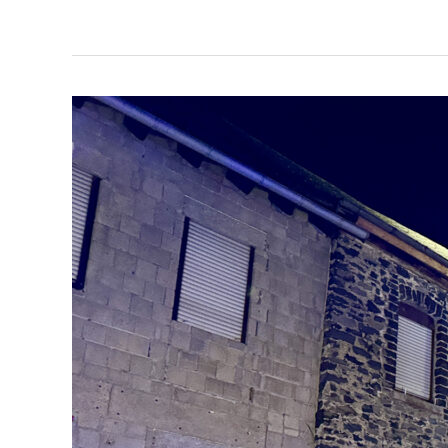
F
Kamin
1
|
Unklarer
Kaminbrand