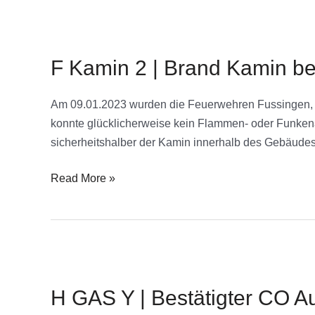
F
Kamin
F Kamin 2 | Brand Kamin bes
2
|
Brand
Am 09.01.2023 wurden die Feuerwehren Fussingen, H
Kamin
konnte glücklicherweise kein Flammen- oder Funkena
bestätigt
sicherheitshalber der Kamin innerhalb des Gebäud
Read More »
H
GAS
H GAS Y | Bestätigter CO Au
Y
|