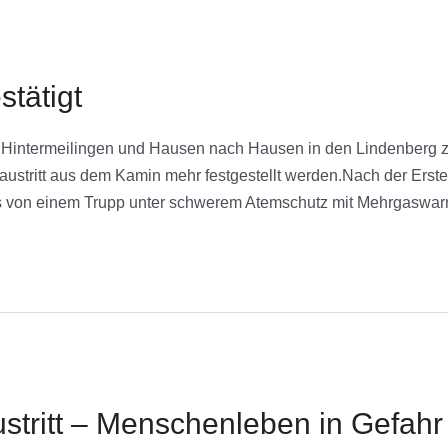
tätigt
intermeilingen und Hausen nach Hausen in den Lindenberg zu 
ustritt aus dem Kamin mehr festgestellt werden.Nach der Erst
es von einem Trupp unter schwerem Atemschutz mit Mehrgasw
stritt – Menschenleben in Gefahr