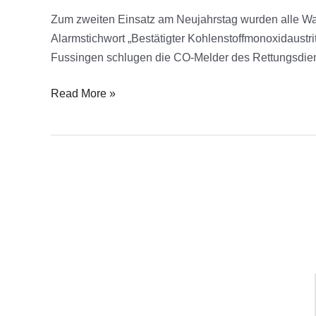
Bestätigter
Zum zweiten Einsatz am Neujahrstag wurden alle W
CO
Alarmstichwort „Bestätigter Kohlenstoffmonoxidaust
Austritt
Fussingen schlugen die CO-Melder des Rettungsdien
–
Read More »
Menschenleben
in
Gefahr
Links
Infos
Feuerwehren
Waldbrunn
Feuerwehr
Impressum