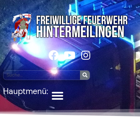
Zum
Inhalt
springen
F
Y
I
a
o
n
c
u
s
Suche
Suche
e
t
t
Menü
Hauptmenü:
b
u
a
o
b
g
o
e
r
k
a
m