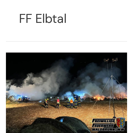
FF Elbtal
F1A
|
Feuer
klein
außerhalb
–
brennt
Heumiete